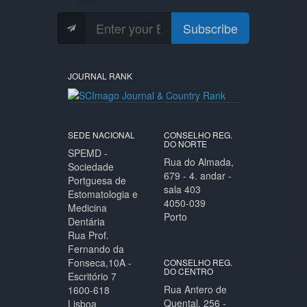
Subscribe
JOURNAL RANK
SEDE NACIONAL
CONSELHO REG.
DO NORTE
SPEMD -
Rua do Almada,
Sociedade
679 - 4. andar -
Portguesa de
sala 403
Estomatologia e
4050-039
Medicina
Porto
Dentária
Rua Prof.
Fernando da
Fonseca,10A -
CONSELHO REG.
DO CENTRO
Escritório 7
Rua Antero de
1600-618
Quental, 256 -
Lisboa