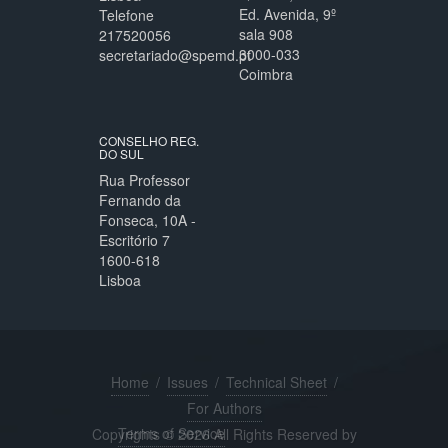
Ed. Avenida, 9º
Telefone
sala 908
217520056
3000-033
secretariado@spemd.pt
Coimbra
CONSELHO REG.
DO SUL
Rua Professor
Fernando da
Fonseca, 10A -
Escritório 7
1600-618
Lisboa
Home
/
Issues
/
Technical Sheet
/
For Authors
Terms of Service
Copyrights © 2026 All Rights Reserved by