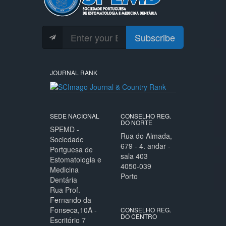
Subscribe
JOURNAL RANK
SEDE NACIONAL
CONSELHO REG.
DO NORTE
SPEMD -
Rua do Almada,
Sociedade
679 - 4. andar -
Portguesa de
sala 403
Estomatologia e
4050-039
Medicina
Porto
Dentária
Rua Prof.
Fernando da
Fonseca,10A -
CONSELHO REG.
DO CENTRO
Escritório 7