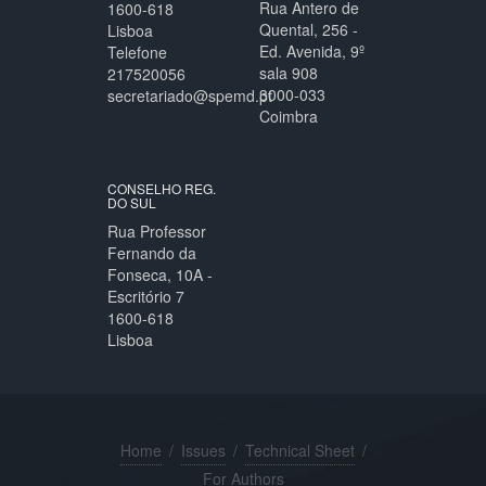
Rua Antero de
1600-618
Quental, 256 -
Lisboa
Ed. Avenida, 9º
Telefone
sala 908
217520056
3000-033
secretariado@spemd.pt
Coimbra
CONSELHO REG.
DO SUL
Rua Professor
Fernando da
Fonseca, 10A -
Escritório 7
1600-618
Lisboa
Home
/
Issues
/
Technical Sheet
/
For Authors