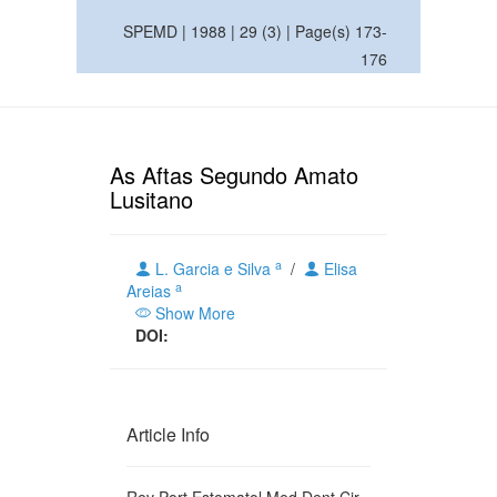
SPEMD | 1988 | 29 (3) | Page(s) 173-
176
As Aftas Segundo Amato
Lusitano
a
L. Garcia e Silva
/
Elisa
a
Areias
Show More
DOI:
Article Info