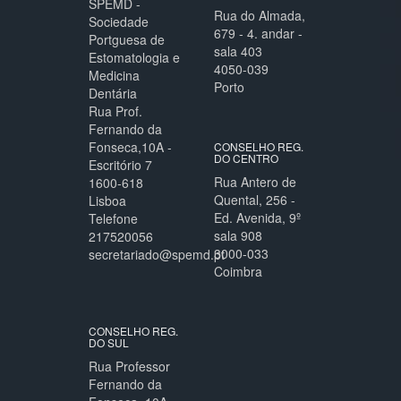
SPEMD -
Rua do Almada,
Sociedade
679 - 4. andar -
Portguesa de
sala 403
Estomatologia e
4050-039
Medicina
Porto
Dentária
Rua Prof.
Fernando da
Fonseca,10A -
CONSELHO REG.
DO CENTRO
Escritório 7
Rua Antero de
1600-618
Quental, 256 -
Lisboa
Ed. Avenida, 9º
Telefone
sala 908
217520056
3000-033
secretariado@spemd.pt
Coimbra
CONSELHO REG.
DO SUL
Rua Professor
Fernando da