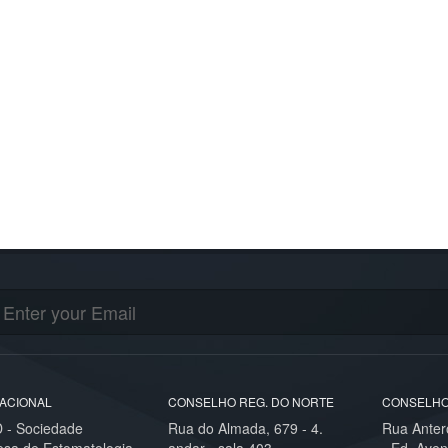
ACIONAL
CONSELHO REG. DO NORTE
CONSELHO
- Sociedade
Rua do Almada, 679 - 4.
Rua Anter