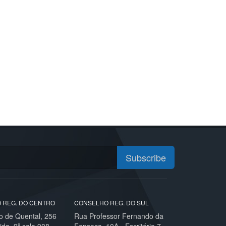
Subscribe
 REG. DO CENTRO
CONSELHO REG. DO SUL
o de Quental, 256
Rua Professor Fernando da